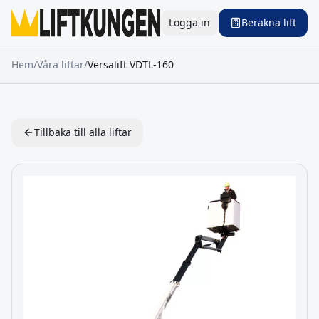
Logga in
Beräkna lift
Hem
/
Våra liftar
/
Versalift
VDTL-160
Tillbaka till alla liftar