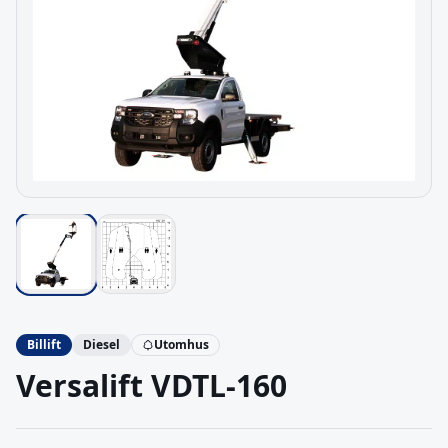
Billift
Diesel
Utomhus
Versalift
VDTL-160