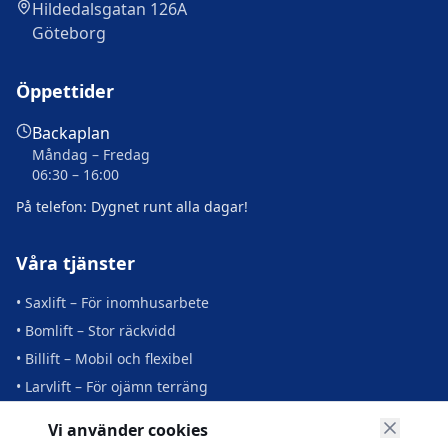
Hildedalsgatan 126A
Göteborg
Öppettider
Backaplan
Måndag – Fredag
06:30 – 16:00
På telefon: Dygnet runt alla dagar!
Våra tjänster
• Saxlift – För inomhusarbete
• Bomlift – Stor räckvidd
• Billift – Mobil och flexibel
• Larvlift – För ojämn terräng
• Transport och leverans
Vi använder cookies
• Utbildning och support