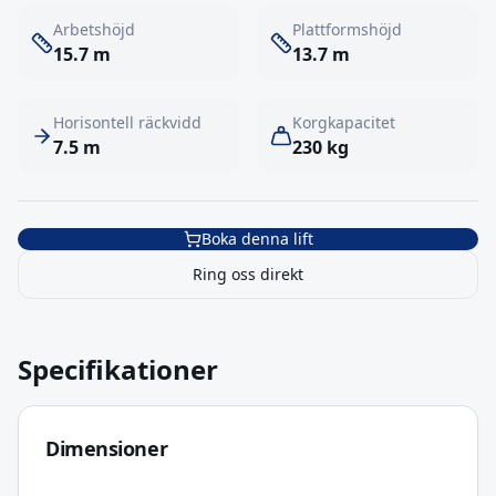
Arbetshöjd
Plattformshöjd
15.7
m
13.7
m
Horisontell räckvidd
Korgkapacitet
7.5
m
230
kg
Boka denna lift
Ring oss direkt
Specifikationer
Dimensioner