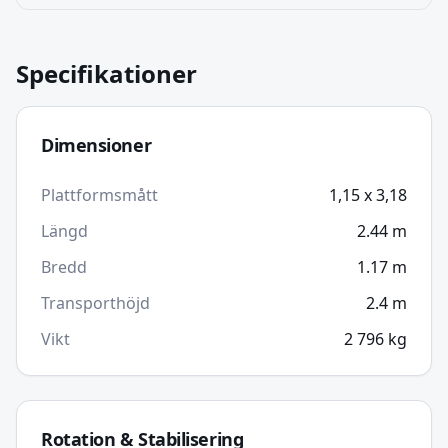
Specifikationer
Dimensioner
Plattformsmått
1,15 x 3,18
Längd
2.44
m
Bredd
1.17
m
Transporthöjd
2.4
m
Vikt
2 796
kg
Rotation & Stabilisering