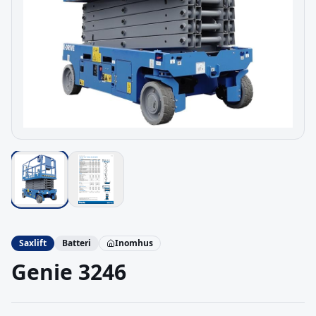
Saxlift
Batteri
Inomhus
Genie
3246