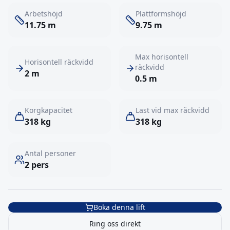
Arbetshöjd
Plattformshöjd
11.75
m
9.75
m
Max horisontell
Horisontell räckvidd
räckvidd
2
m
0.5
m
Korgkapacitet
Last vid max räckvidd
318
kg
318
kg
Antal personer
2
pers
Boka denna lift
Ring oss direkt