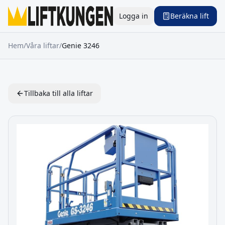
Logga in
Beräkna lift
Hem
/
Våra liftar
/
Genie
3246
Tillbaka till alla liftar