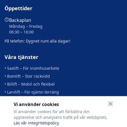
Öppettider
Backaplan
Måndag – Fredag
06:30 – 16:00
På telefon: Dygnet runt alla dagar!
Våra tjänster
• Saxlift – För inomhusarbete
• Bomlift – Stor räckvidd
• Billift – Mobil och flexibel
• Larvlift – För ojämn terräng
• Transport och leverans
Vi använder cookies
• Utbildning och support
Vi använder cookies för att förbättra din
upplevelse och analysera trafik på vår webbplats.
Läs vår integritetspolicy