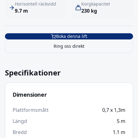
Horisontell räckvidd
Korgkapacitet
9.7
m
230
kg
Boka denna lift
Ring oss direkt
Specifikationer
Dimensioner
Plattformsmått
0,7 x 1,3m
Längd
5
m
Bredd
1.1
m