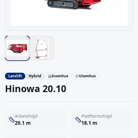
Larvlift
Hybrid
Inomhus
Utomhus
Hinowa
20.10
Arbetshöjd
Plattformshöjd
20.1
m
18.1
m