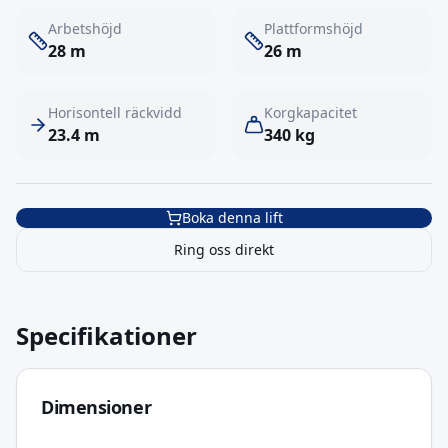
Arbetshöjd
Plattformshöjd
28
m
26
m
Horisontell räckvidd
Korgkapacitet
23.4
m
340
kg
Boka denna lift
Ring oss direkt
Specifikationer
Dimensioner