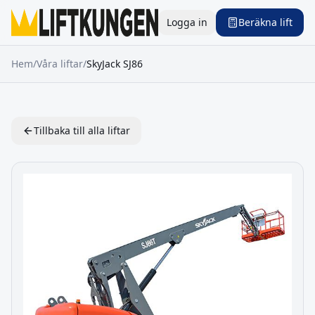
Logga in
Beräkna lift
Hem
/
Våra liftar
/
SkyJack
SJ86
Tillbaka till alla liftar