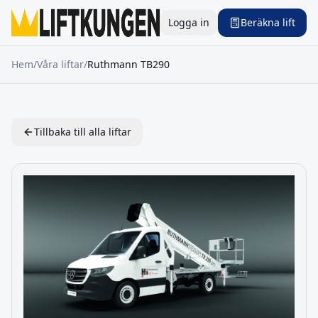
Logga in
Beräkna lift
Hem
/
Våra liftar
/
Ruthmann
TB290
Tillbaka till alla liftar