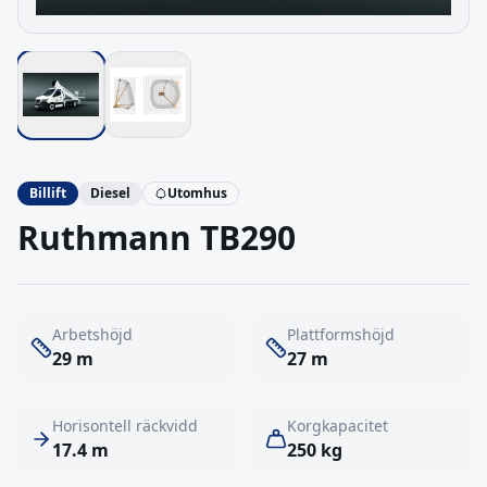
Billift
Diesel
Utomhus
Ruthmann
TB290
Arbetshöjd
Plattformshöjd
29
m
27
m
Horisontell räckvidd
Korgkapacitet
17.4
m
250
kg