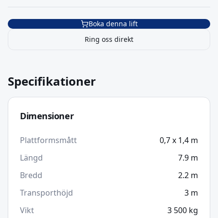
Boka denna lift
Ring oss direkt
Specifikationer
Dimensioner
Plattformsmått
0,7 x 1,4 m
Längd
7.9
m
Bredd
2.2
m
Transporthöjd
3
m
Vikt
3 500
kg