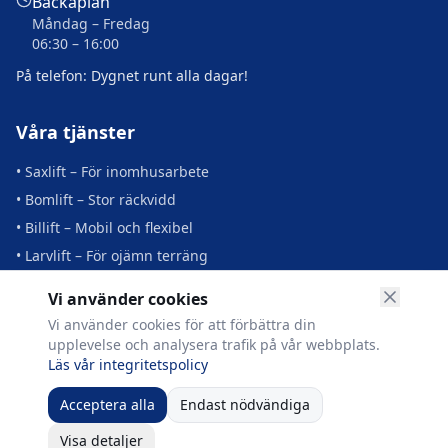
Backaplan
Måndag – Fredag
06:30 – 16:00
På telefon: Dygnet runt alla dagar!
Våra tjänster
• Saxlift – För inomhusarbete
• Bomlift – Stor räckvidd
• Billift – Mobil och flexibel
• Larvlift – För ojämn terräng
• Transport och leverans
Vi använder cookies
• Utbildning och support
Vi använder cookies för att förbättra din
upplevelse och analysera trafik på vår webbplats.
Läs vår integritetspolicy
©
2026
Liftkungen AB. Alla rättigheter förbehållna.
Acceptera alla
Endast nödvändiga
Integritetspolicy
|
Cookie-inställningar
|
Org.nr: 559132-2515
Visa detaljer